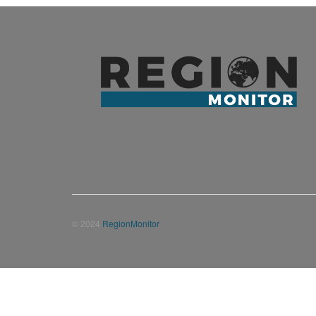
© 2024
RegionMonitor