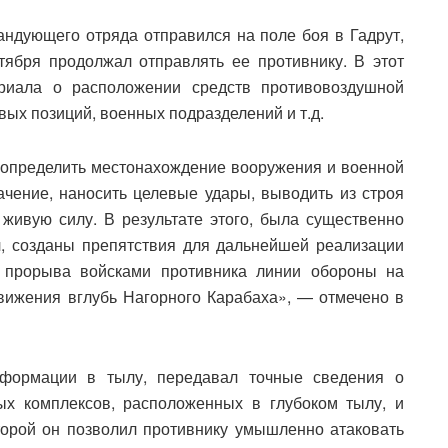
андующего отряда отправился на поле боя в Гадрут,
ября продолжал отправлять ее противнику. В этот
риала о расположении средств противовоздушной
вых позиций, военных подразделений и т.д.
 определить местонахождение вооружения и военной
ачение, наносить целевые удары, выводить из строя
живую силу. В результате этого, была существенно
, созданы препятствия для дальнейшей реализации
я прорыва войсками противника линии обороны на
ижения вглубь Нагорного Карабаха», — отмечено в
нформации в тылу, передавал точные сведения о
ых комплексов, расположенных в глубоком тылу, и
торой он позволил противнику умышленно атаковать