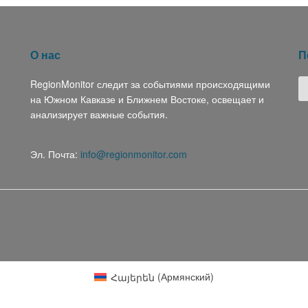
О нас
П
RegionMonitor следит за событиями происходящими
на Южном Кавказе и Ближнем Востоке, освещает и
анализирует важные события.
Эл. Почта:
info@regionmonitor.com
Հայերեն
(
Армянский
)