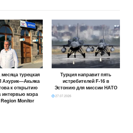
 месяца турецкая
Турция направит пять
П Ахурик—Акьяка
истребителей F-16 в
това к открытию
Эстонию для миссии НАТО
։ интервью мэра
27.07.2026
 Region Monitor