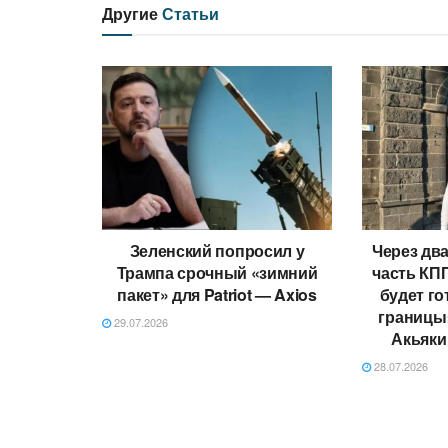
Другие
Статьи
Зеленский попросил у
Через два
Трампа срочный «зимний
часть КП
пакет» для Patriot — Axios
будет го
границы
29.07.2026
Акьяки
28.07.2026