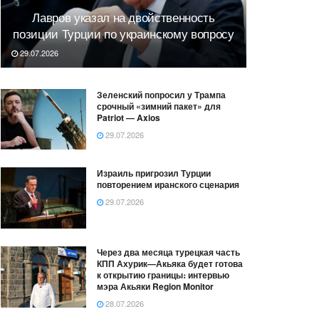
Лавров указал на двойственность
позиции Турции по украинскому вопросу
29.07.2026
Зеленский попросил у Трампа
срочный «зимний пакет» для
Patriot — Axios
29.07.2026
Израиль пригрозил Турции
повторением иранского сценария
29.07.2026
Через два месяца турецкая часть
КПП Ахурик—Акьяка будет готова
к открытию границы։ интервью
мэра Акьяки Region Monitor
28.07.2026