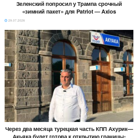
Зеленский попросил у Трампа срочный
«зимний пакет» для Patriot — Axios
29.07.2026
Через два месяца турецкая часть КПП Ахурик—
Акьяка будет готова к открытию границы։