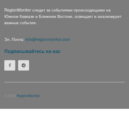
RegionMonitor следит за событиями происходящими на
Южном Кавказе и Ближнем Востоке, освещает и анализирует
важные события.
Эл. Почта:
info@regionmonitor.com
Подписывайтесь на нас
© 2024
RegionMonitor
Հայերեն
(
Армянский
)