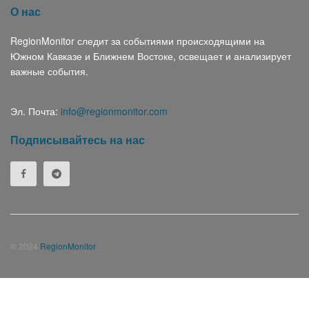
О нас
RegionMonitor следит за событиями происходящими на
Южном Кавказе и Ближнем Востоке, освещает и анализирует
важные события.
Эл. Почта:
info@regionmonitor.com
Подписывайтесь на нас
© 2024
RegionMonitor
Հայերեն
(
Армянский
)