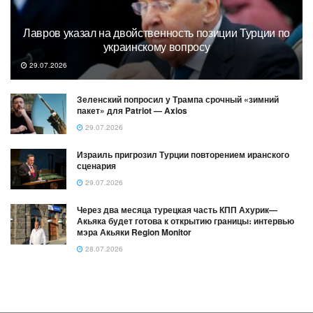
Лавров указал на двойственность позиции Турции по
украинскому вопросу
29.07.2026
Зеленский попросил у Трампа срочный «зимний
пакет» для Patriot — Axios
29.07.2026
Израиль пригрозил Турции повторением иранского
сценария
29.07.2026
Через два месяца турецкая часть КПП Ахурик—
Акьяка будет готова к открытию границы։ интервью
мэра Акьяки Region Monitor
28.07.2026