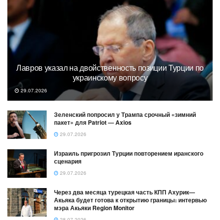
Лавров указал на двойственность позиции Турции по
украинскому вопросу
29.07.2026
Зеленский попросил у Трампа срочный «зимний
пакет» для Patriot — Axios
29.07.2026
Израиль пригрозил Турции повторением иранского
сценария
29.07.2026
Через два месяца турецкая часть КПП Ахурик—
Акьяка будет готова к открытию границы։ интервью
мэра Акьяки Region Monitor
28.07.2026