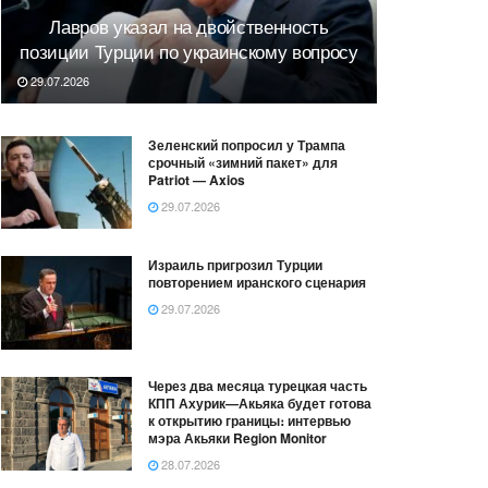
Лавров указал на двойственность
позиции Турции по украинскому вопросу
29.07.2026
Зеленский попросил у Трампа
срочный «зимний пакет» для
Patriot — Axios
29.07.2026
Израиль пригрозил Турции
повторением иранского сценария
29.07.2026
Через два месяца турецкая часть
КПП Ахурик—Акьяка будет готова
к открытию границы։ интервью
мэра Акьяки Region Monitor
28.07.2026