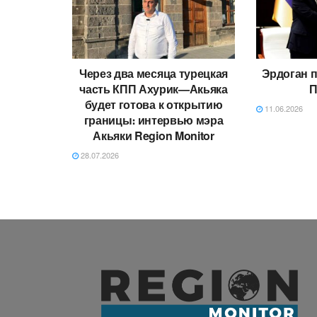
Через два месяца турецкая
Эрдоган 
часть КПП Ахурик—Акьяка
П
будет готова к открытию
11.06.2026
границы։ интервью мэра
Акьяки Region Monitor
28.07.2026