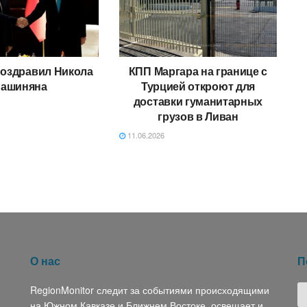
поздравил Никола
КПП Маргара на границе с
ашиняна
Турцией откроют для
доставки гуманитарных
грузов в Ливан
11.06.2026
О нас
П
RegionMonitor следит за событиями происходящими
на Южном Кавказе и Ближнем Востоке, освещает и