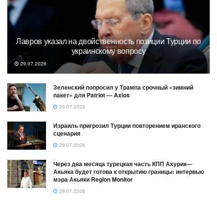
Лавров указал на двойственность позиции Турции по
украинскому вопросу
29.07.2026
Зеленский попросил у Трампа срочный «зимний
пакет» для Patriot — Axios
29.07.2026
Израиль пригрозил Турции повторением иранского
сценария
29.07.2026
Через два месяца турецкая часть КПП Ахурик—
Акьяка будет готова к открытию границы։ интервью
мэра Акьяки Region Monitor
28.07.2026