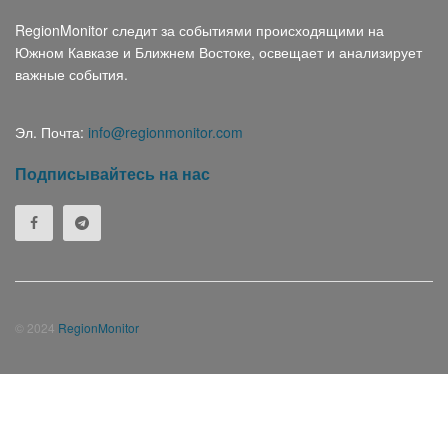
RegionMonitor следит за событиями происходящими на
Южном Кавказе и Ближнем Востоке, освещает и анализирует
важные события.
Эл. Почта:
info@regionmonitor.com
Подписывайтесь на нас
© 2024
RegionMonitor
Հայերեն
(
Армянский
)