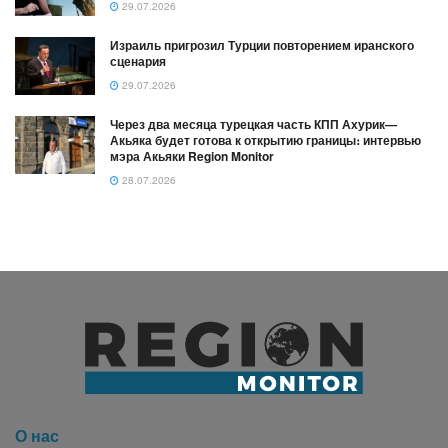
29.07.2026
Израиль пригрозил Турции повторением иранского
сценария
29.07.2026
Через два месяца турецкая часть КПП Ахурик—
Акьяка будет готова к открытию границы։ интервью
мэра Акьяки Region Monitor
28.07.2026
О нас