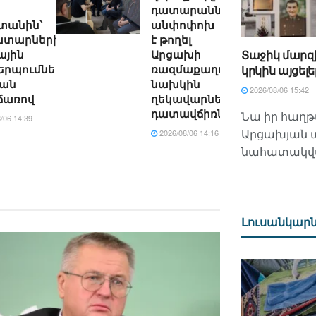
դատարանն
տանին՝
անփոփոխ
ատարների
է թողել
ային
Արցախի
Տաջիկ մարզ
երպումների
ռազմաքաղաքական
կրկին այցելե
ման
նախկին
2026/08/06 15:42
առով
ղեկավարների
դատավճիռները
Նա իր հաղթա
/06 14:39
Արցախյան 
2026/08/06 14:16
նահատակված
Լուսանկար