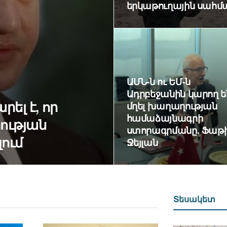
երկաթուղային սահմ
ԱՄՆ-ն ու ԵՄ-ն
Ադրբեջանին կարող ե
ել է, որ
մղել խաղաղության
համաձայնագրի
ության
ստորագրմանը. Ֆաթ
ում
Ջեյլան
Տեսակետ