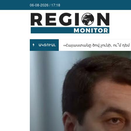
06-08-2026 / 17:18
Բոսֆորի և Հորմուզի ռիսկերը 
ԱԿՏՈՒԱԼ