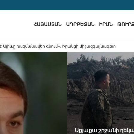
ՀԱՅԱՍՏԱՆ
ԱԴՐԲԵՋԱՆ
ԻՐԱՆ
ԹՈՒՐ
ստիպում են դեպի Հնդկական օվկիանոս այլընտրանք փնտրել. Ռ
Աքյաքա շրջանի ղեկա