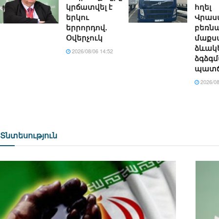
կրճատվել է
հղել
երկու
Վրաս
երրորդով.
բեռն
Օվերչուկ
մաքս
ձևակ
2026/08/06 14:52
ձգձգ
պատճ
2026/08
Տնտեսություն