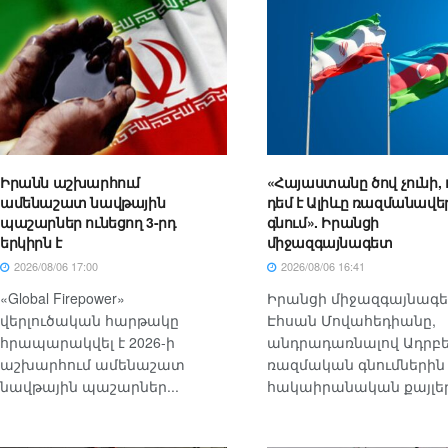
Իրանն աշխարհում
«Հայաստանը ծով չունի, 
ամենաշատ նավթային
դեմ է Ալիևը ռազմանավե
պաշարներ ունեցող 3-րդ
գնում». Իրանցի
երկիրն է
միջազգայնագետ
2026/08/06 17:00
2026/08/06 16:41
«Global Firepower»
Իրանցի միջազգայնագ
վերլուծական հարթակը
Էհսան Մովահեդիանը,
հրապարակվել է 2026-ի
անդրադառնալով Ադրբ
աշխարհում ամենաշատ
ռազմական գնումներին
նավթային պաշարներ...
հակաիրանական քայլերի