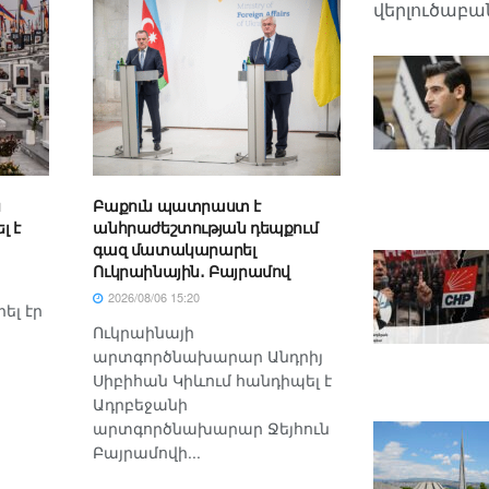
վերլուծաբան
ն
Բաքուն պատրաստ է
լ է
անհրաժեշտության դեպքում
գազ մատակարարել
Ուկրաինային․ Բայրամով
2026/08/06 15:20
ել էր
Ուկրաինայի
արտգործնախարար Անդրիյ
Սիբիհան Կիևում հանդիպել է
Ադրբեջանի
արտգործնախարար Ջեյհուն
Բայրամովի...