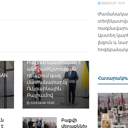
2026/07/27 15:07
Ժամանակակ
տեղեկատվա
ռազմավարա
Այստեղ կարել
լեզուն և ն
հոգեբանակա
Բաքուն պատրաստ է
անհրաժեշտության
SAN
դեպքում գազ
Հասարակու
մատակարարել
Ուկրաինային․
Բայրամով
2026/08/06 15:20
ւն
Բաքվի
 է
վերաքննիչ