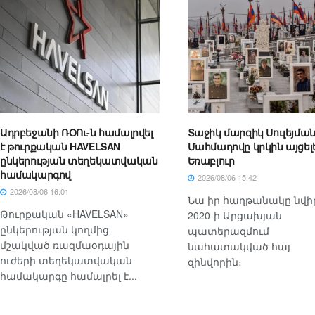
Ադրբեջանի ՌՕՈւ-ն համալրվել
Տաջիկ մարզիկ Սուլեյմա
է թուրքական HAVELSAN
Մահմադովը կրկին այցելե
ընկերության տեղեկատվական
Եռաբլուր
համակարգով
2026/08/06 15:42
2026/08/06 16:01
Նա իր հաղթանակը նվիր
Թուրքական «HAVELSAN»
2020-ի Արցախյան
ընկերության կողմից
պատերազմում
մշակված ռազմաօդային
նահատակված հայ
ուժերի տեղեկատվական
զինվորին։
համակարգը համալրել է...