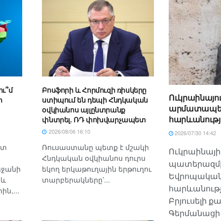
ու՞մ
Բոսֆորի և Հորմուզի ռիսկերը
Ուկրաինայո
ր
ստիպում են դեպի Հնդկական
արմատապես 
օվկիանոս այլընտրանք
հարևանությ
փնտրել. ՌԴ փոխվարչապետ
2026/08/06 16:10
2026/07/30 14:42
ետ
Ռուսաստանը պետք է մշակի
Ուկրաինայի
Հնդկական օվկիանոս դուրս
պատերազմը 
եջանի
եկող երկաթուղային երթուղու
Եվրոպական 
 և
տարբերակները՝...
հարևանությ
ն,...
Բրյուսելի ք
Գերմանացի