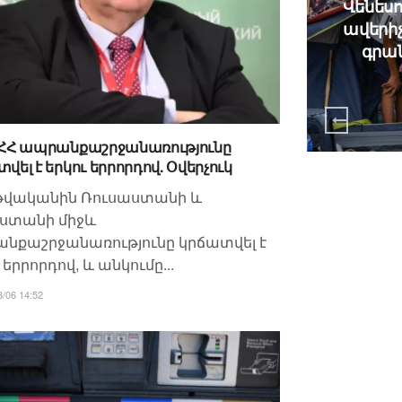
Վենեսո
Քիմ Քարդաշյանը նկարահանվել
ավերի
է նոր սերիալում (Տեսանյութ)
գրան
 ՀՀ ապրանքաշրջանառությունը
վել է երկու երրորդով. Օվերչուկ
 թվականին Ռուսաստանի և
ստանի միջև
նքաշրջանառությունը կրճատվել է
 երրորդով, և անկումը...
/06 14:52