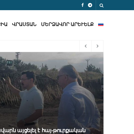
ՔԻԱ
ՎՐԱՍՏԱՆ
ՄԵՐՁԱՎՈՐ ԱՐԵՒԵԼՔ
Դ փոխվարչապետ
վարն այցելել է հայ-թուրքական