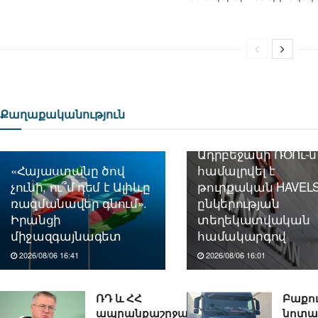
Քաղաքականություն
Ադրբեջանի ՌՕՈւ-ն
«Հայաստանը ծով
համալրվել է
չունի, ու՞մ դեմ է Ալիևը
թուրքական HAVEL
ռազմանավեր գնում».
ընկերության
Իրանցի
տեղեկատվական
միջազգայնագետ
համակարգով
2026/08/06 16:41
2026/08/06 16:01
ՌԴ և ՀՀ
Բաքո
ապրանքաշրջանառությունը
նոտա