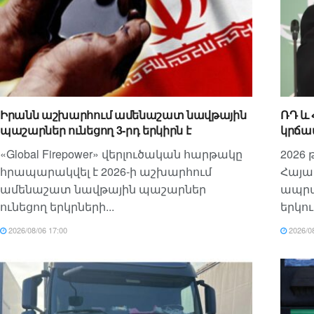
ում են
Forbes Travel Spain-ը Հայաստանը
եսակի
ներառել է 2026-ին այցելելու
ի
նախընտրելի զբոսաշրջային
Ն
ուղղությունների ցանկում
Իրանն աշխարհում ամենաշատ նավթային
ՌԴ և
պաշարներ ունեցող 3-րդ երկիրն է
կրճատ
«Global Firepower» վերլուծական հարթակը
2026
հրապարակվել է 2026-ի աշխարհում
Հայա
ամենաշատ նավթային պաշարներ
ապրա
ունեցող երկրների...
երկու
2026/08/06 17:00
2026/08