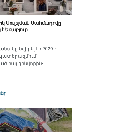
իկ Սուլեյման Մահմադովը
լ է Եռաբլուր
նակը նվիրել էր 2020-ի
պատերազմում
 հայ զինվորին։
ներ