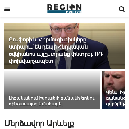
Բոսֆորի և Հորմուզի ռիսկերը
ստիպում են դեպի Հնդկական
օվկիանոս այլընտրանք փնտրել. ՌԴ
փոխվարչապետ
Վենս․ Իր
Լիբանանում Իսրայելի բանակի երկու
բանակցու
զինծառայող է մահացել
գործընթա
Մերձավոր Արևելք