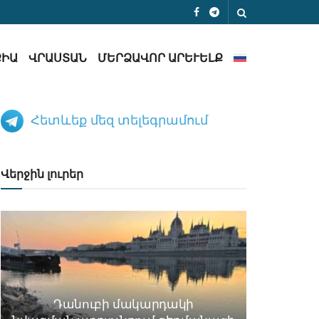
ՔԻԱ
ՎՐԱՍՏԱՆ
ՄԵՐՁԱՎՈՐ ԱՐԵՒԵԼՔ
Հետևեք մեզ տելեգրամում
Վերջին լուրեր
Դանուբի մակարդակի