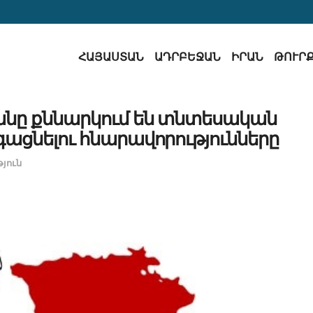
ՀԱՅԱՍՏԱՆ
ԱԴՐԲԵՋԱՆ
ԻՐԱՆ
ԹՈՒՐ
նը քննարկում են տնտեսական
ացնելու հնարավորությունները
յուն