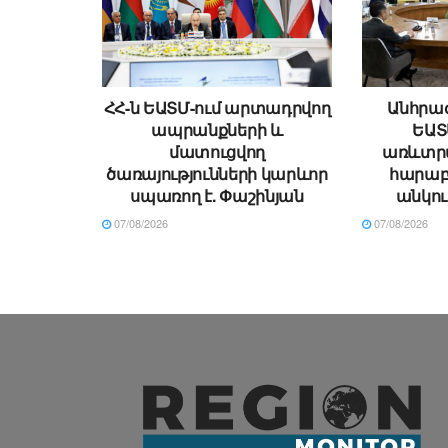
ՀՀ-ն ԵԱՏՄ-ում արտադրվող
Անհրաժ
ապրանքների և
ԵԱՏ
մատուցվող
առևտր
ծառայությունների կարևոր
հարաբե
սպառող է. Փաշինյան
անկու
07/08/2026
07/08/2026