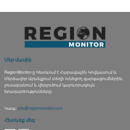
Մեր մասին
RegionMonitor-ը հետևում է Հարավային Կովկասում և
Մերձավոր Արևելքում տեղի ունեցող զարգացումներին,
լուսաբանում և վերլուծում կարևորագույն
իրադարձությունները։
Կապ:
info@regionmonitor.com
Հետևեք մեզ