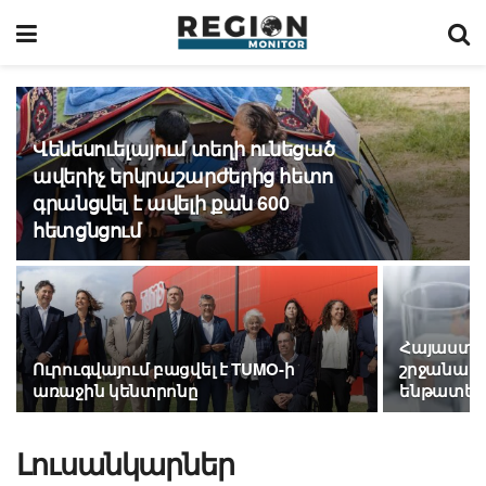
Վենեսուելայում տեղի ունեցած
ավերիչ երկրաշարժերից հետո
գրանցվել է ավելի քան 600
հետցնցում
Հայաստան
Ուրուգվայում բացվել է TUMO-ի
շրջանառվ
առաջին կենտրոնը
ենթատեսա
Լուսանկարներ