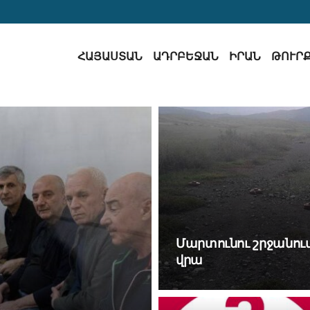
ՀԱՅԱՍՏԱՆ
ԱԴՐԲԵՋԱՆ
ԻՐԱՆ
ԹՈՒՐ
Մարտունու շրջանու
վրա