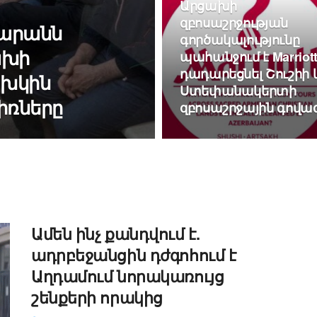
Արցախի
զբոսաշրջության
տարանն
գործակալությունը
ախի
պահանջում է Marriott
դադարեցնել Շուշիի 
խկին
Ստեփանակերտի
իռները
զբոսաշրջային գովա
Ամեն ինչ քանդվում է.
ադրբեջանցին դժգոհում է
Աղդամում նորակառույց
շենքերի որակից