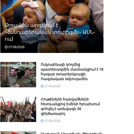
Թրամփն արգելում է
«ծննդաբերական տուրիզմն» ԱՄՆ-
ում
07/08/2026
Ուկրաինայի կողմից
պատերազմին մասնակցում է 16
հազար օտարերկրացի.
Ռազմական օմբուդսմեն
07/08/2026
Հութիների հարվածների
հետևանքով Եմենի հյուսիսում
զոհվել է առնվազն 30
զինծառայող
07/08/2026
Սաուդյան Արաբիան, Թուրքիան