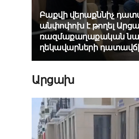
Բաքվի վերաքննիչ դա
անփոփոխ է թողել Արց
ռազմաքաղաքական նա
ղեկավարների դատավճ
Արցախ