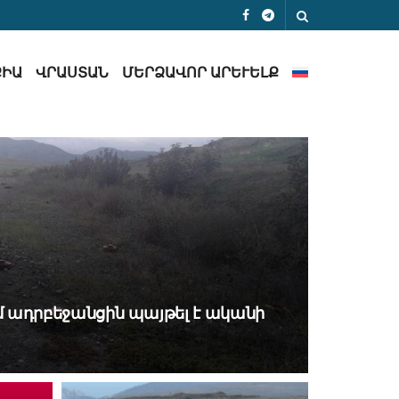
ՔԻԱ
ՎՐԱՍՏԱՆ
ՄԵՐՁԱՎՈՐ ԱՐԵՒԵԼՔ
մ ադրբեջանցին պայթել է ականի