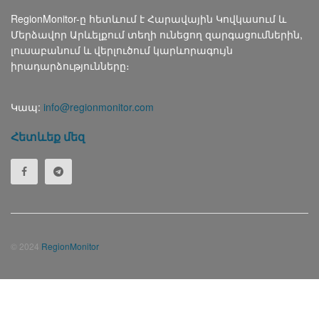
RegionMonitor-ը հետևում է Հարավային Կովկասում և
Մերձավոր Արևելքում տեղի ունեցող զարգացումներին,
լուսաբանում և վերլուծում կարևորագույն
իրադարձությունները։
Կապ:
info@regionmonitor.com
Հետևեք մեզ
© 2024
RegionMonitor
Русский
(
Russian
)