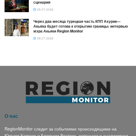
сценария
29.07.2026
Через два месяца турецкая часть КПП Ахурик—
Акьяка будет готова к открытию границы։ интервью
мэра Акьяки Region Monitor
28.07.2026
О нас
RegionMonitor следит за событиями происходящими на
Южном Кавказе и Ближнем Востоке, освещает и анализирует