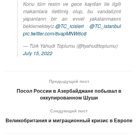
Konu tüm resim ve gece kayıtları ile ilgili
makamlara iletilmiş olup, bu vandalizmi
yapanların bir an evvel yakalanmasını
beklemekteyiz.
@TC_icisleri
@TC_istanbul
pic.twitter.com/8vapMNW6o8
— Türk Yahudi Toplumu (@tyahuditoplumu)
July 15, 2022
Предыдущий пост
Посол России в Азербайджане побывал в
оккупированном Шуши
Следующий пост
Великобритания и миграционный кризис в Европе