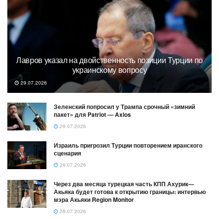
Лавров указал на двойственность позиции Турции по
украинскому вопросу
29.07.2026
Зеленский попросил у Трампа срочный «зимний
пакет» для Patriot — Axios
29.07.2026
Израиль пригрозил Турции повторением иранского
сценария
29.07.2026
Через два месяца турецкая часть КПП Ахурик—
Акьяка будет готова к открытию границы։ интервью
мэра Акьяки Region Monitor
28.07.2026