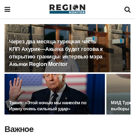
Через два месяца турецкая часть
КПП Ахурик—Акьяка будет готова к
открытию границы։ интервью мэра
Акьяки Region Monitor
Трамп: «Этой ночью мы нанесём по
МИД Турции
Ирану очень сильный удар»
выборы в 
Важнoe