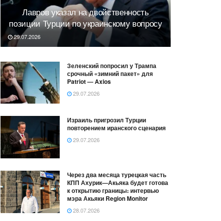
Лавров указал на двойственность
позиции Турции по украинскому вопросу
29.07.2026
Зеленский попросил у Трампа
срочный «зимний пакет» для
Patriot — Axios
29.07.2026
Израиль пригрозил Турции
повторением иранского сценария
29.07.2026
Через два месяца турецкая часть
КПП Ахурик—Акьяка будет готова
к открытию границы։ интервью
мэра Акьяки Region Monitor
28.07.2026