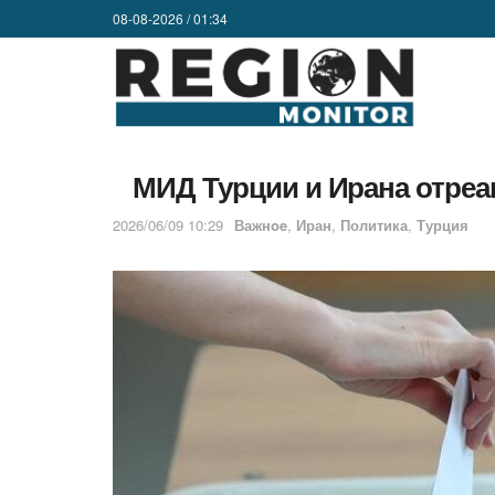
08-08-2026 / 01:34
МИД Турции и Ирана отре
2026/06/09 10:29
Важнoe
,
Иран
,
Политика
,
Турция