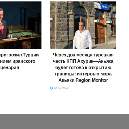
пригрозил Турции
Через два месяца турецкая
нием иранского
часть КПП Ахурик—Акьяка
сценария
будет готова к открытию
границы։ интервью мэра
Акьяки Region Monitor
28.07.2026