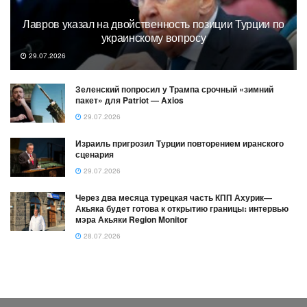
Лавров указал на двойственность позиции Турции по
украинскому вопросу
29.07.2026
Зеленский попросил у Трампа срочный «зимний
пакет» для Patriot — Axios
29.07.2026
Израиль пригрозил Турции повторением иранского
сценария
29.07.2026
Через два месяца турецкая часть КПП Ахурик—
Акьяка будет готова к открытию границы։ интервью
мэра Акьяки Region Monitor
28.07.2026