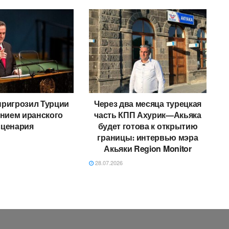
пригрозил Турции
Через два месяца турецкая
нием иранского
часть КПП Ахурик—Акьяка
сценария
будет готова к открытию
границы։ интервью мэра
Акьяки Region Monitor
28.07.2026