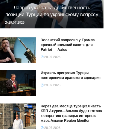
Лавров указал на двойственность
позиции Турции по украинскому вопросу
29.07.2026
Зеленский попросил у Трампа
срочный «зимний пакет» для
Patriot — Axios
29.07.2026
Израиль пригрозил Турции
повторением иранского сценария
29.07.2026
Через два месяца турецкая часть
КПП Ахурик—Акьяка будет готова
к открытию границы։ интервью
мэра Акьяки Region Monitor
28.07.2026