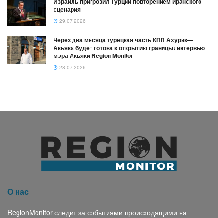
Израиль пригрозил Турции повторением иранского
сценария
29.07.2026
Через два месяца турецкая часть КПП Ахурик—
Акьяка будет готова к открытию границы։ интервью
мэра Акьяки Region Monitor
28.07.2026
О нас
RegionMonitor следит за событиями происходящими на