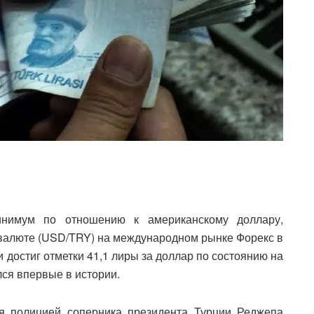
инимум по отношению к американскому доллару,
 валюте (USD/TRY) на международном рынке Форекс в
и достиг отметки 41,1 лиры за доллар по состоянию на
лся впервые в истории.
я полицией соперника президента Турции Реджепа