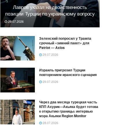
Лавров указал на двойственность
позиции Турции по украинскому вопросу
29.07.2026
Зеленский попросил у Трампа
срочный «зимний пакет» для
Patriot — Axios
29.07.2026
Израиль пригрозил Турции
повторением иранского сценария
29.07.2026
Через два месяца турецкая часть
КПП Ахурик—Акьяка будет готова
к открытию границы։ интервью
мэра Акьяки Region Monitor
28.07.2026