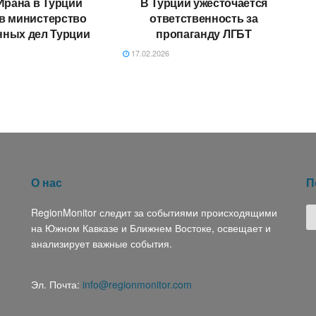
Ирана в Турции
В Турции ужесточается
в министерство
ответственность за
нных дел Турции
пропаганду ЛГБТ
17.02.2026
О нас
П
RegionMonitor следит за событиями происходящими
на Южном Кавказе и Ближнем Востоке, освещает и
анализирует важные события.
Эл. Почта:
info@regionmonitor.com