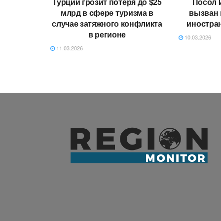
Турции грозит потеря до $25
Посол 
млрд в сфере туризма в
вызван 
случае затяжного конфликта
иностра
в регионе
10.03.2026
11.03.2026