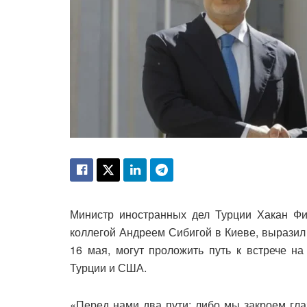
Министр иностранных дел Турции Хакан Фи
коллегой Андреем Сибигой в Киеве, выразил
16 мая, могут проложить путь к встрече н
Турции и США.
«Перед нами два пути: либо мы закроем гла