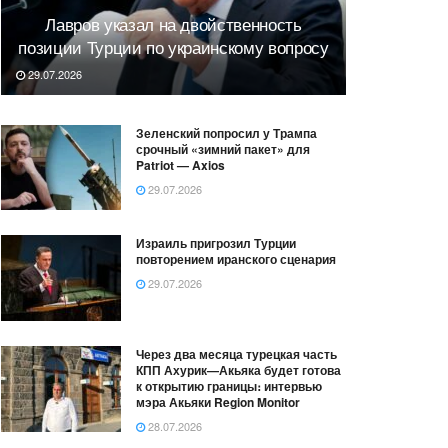
Лавров указал на двойственность
позиции Турции по украинскому вопросу
29.07.2026
Зеленский попросил у Трампа
срочный «зимний пакет» для
Patriot — Axios
29.07.2026
Израиль пригрозил Турции
повторением иранского сценария
29.07.2026
Через два месяца турецкая часть
КПП Ахурик—Акьяка будет готова
к открытию границы։ интервью
мэра Акьяки Region Monitor
28.07.2026