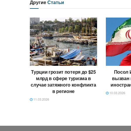
Другие
Статьи
Турции грозит потеря до $25
Посол 
млрд в сфере туризма в
вызван 
случае затяжного конфликта
иностра
в регионе
10.03.2026
11.03.2026