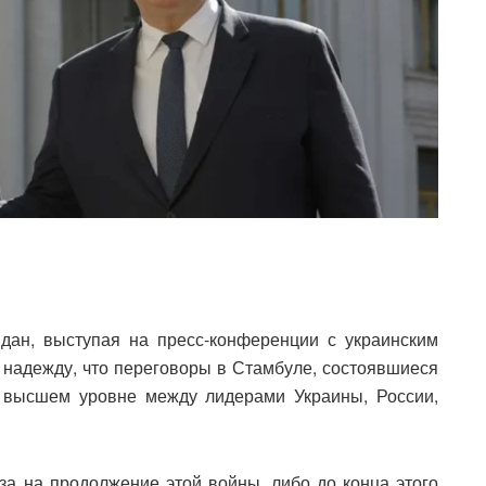
дан, выступая на пресс-конференции с украинским
 надежду, что переговоры в Стамбуле, состоявшиеся
а высшем уровне между лидерами Украины, России,
за на продолжение этой войны, либо до конца этого