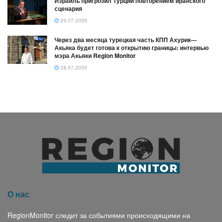
Израиль пригрозил Турции повторением иранского
сценария
29.07.2026
Через два месяца турецкая часть КПП Ахурик—
Акьяка будет готова к открытию границы։ интервью
мэра Акьяки Region Monitor
28.07.2026
О нас
RegionMonitor следит за событиями происходящими на