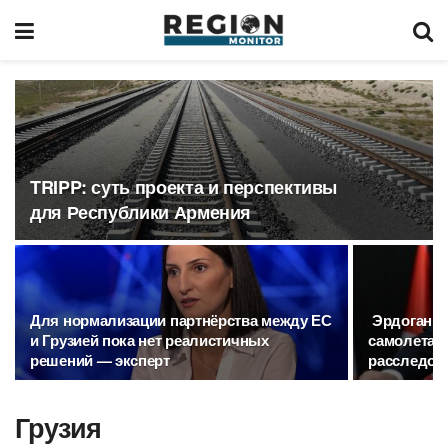
TRIPP: суть проекта и перспективы
для Республики Армения
Для нормализации партнёрства между ЕС
Эрдоган: 
и Грузией пока нет реалистичных
самолета н
решений — эксперт
расследов
Грузия