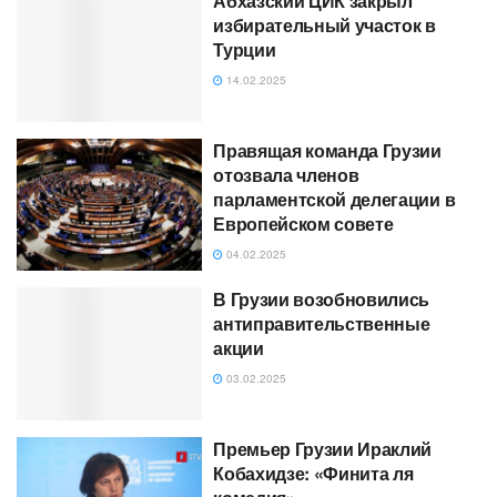
Абхазский ЦИК закрыл
избирательный участок в
Турции
14.02.2025
Правящая команда Грузии
отозвала членов
парламентской делегации в
Европейском совете
04.02.2025
В Грузии возобновились
антиправительственные
акции
03.02.2025
Премьер Грузии Ираклий
Кобахидзе: «Финита ля