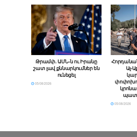
Թրամփ․ ԱՄՆ-ն ու Իրանը
Հորդանան
շատ լավ քննարկումներ են
Ալ-
ունեցել
կա
փոփոխու
05/08/2026
կրոն
պատճ
05/08/2026