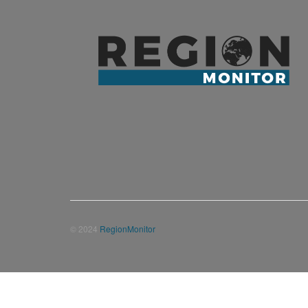
© 2024
RegionMonitor