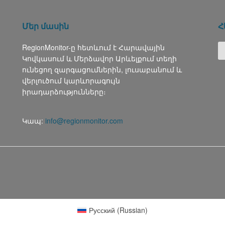
Մեր մասին
Հ
RegionMonitor-ը հետևում է Հարավային
Կովկասում և Մերձավոր Արևելքում տեղի
ունեցող զարգացումներին, լուսաբանում և
վերլուծում կարևորագույն
իրադարձությունները։
Կապ:
info@regionmonitor.com
Русский
(
Russian
)