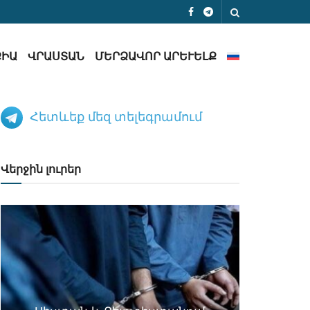
ՔԻԱ
ՎՐԱՍՏԱՆ
ՄԵՐՁԱՎՈՐ ԱՐԵՒԵԼՔ
Հետևեք մեզ տելեգրամում
Վերջին լուրեր