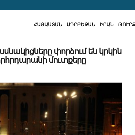
ՀԱՅԱՍՏԱՆ
ԱԴՐԲԵՋԱՆ
ԻՐԱՆ
ԹՈՒՐ
ասնակիցները փորձում են կրկին
րհրդարանի մուտքերը