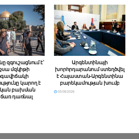
ը զգուշացնում է՝
Արգենտինայի
Աքսա մզկիթի
խորհրդարանում ստեղծվել
րգավիճակի
է Հայաստան-Արգենտինա
թյունը կարող է
բարեկամության խումբ
ական բախման
05/08/2026
առ դառնալ