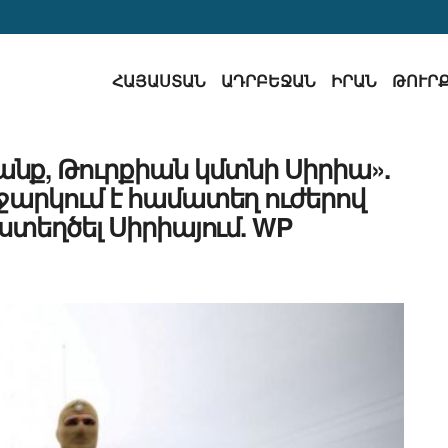
ՀԱՅԱՍՏԱՆ
ԱԴՐԲԵՋԱՆ
ԻՐԱՆ
ԹՈՒՐ
նանք, Թուրքիան կմտնի Սիրիա».
արկում է համատեղ ուժերով
ստեղծել Սիրիայում. WP