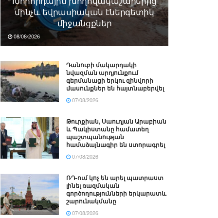
Խորհրդային խողովակաշարերից
մինչև եվրասիական էներգետիկ
միջանցքներ
08/08/2026
Դանուբի մակարդակի
նվազման արդյունքում
գերմանացի երկու զինվորի
մասունքներ են հայտնաբերվել
07/08/2026
Թուրքիան, Սաուդյան Արաբիան
և Պակիստանը համատեղ
պաշտպանության
համաձայնագիր են ստորագրել
07/08/2026
ՌԴ-ում կոչ են արել պատրաստ
լինել ռազմական
գործողությունների երկարատև
շարունակմանը
07/08/2026