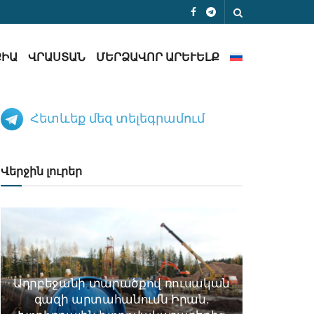
ՔԻԱ
ՎՐԱՍՏԱՆ
ՄԵՐՁԱՎՈՐ ԱՐԵՒԵԼՔ
Հետևեք մեզ տելեգրամում
Վերջին լուրեր
Ադրբեջանի տարածքով ռուսական
գազի արտահանումն Իրան.