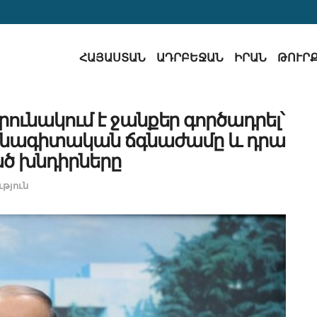
ՀԱՅԱՍՏԱՆ
ԱԴՐԲԵՋԱՆ
ԻՐԱՆ
ԹՈՒՐ
ւնակում է ջանքեր գործադրել՝
իվանագիտական ճգնաժամը և դրա
ծ խնդիրները
թյուն