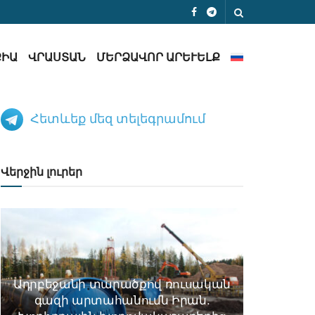
ՔԻԱ
ՎՐԱՍՏԱՆ
ՄԵՐՁԱՎՈՐ ԱՐԵՒԵԼՔ
Հետևեք մեզ տելեգրամում
Վերջին լուրեր
Ադրբեջանի տարածքով ռուսական
գազի արտահանումն Իրան.