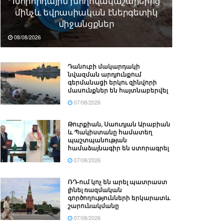
Խորհրդային խողովակաշարերից
մինչև եվրասիական էներգետիկ
միջանցքներ
08/08/2026
Դանուբի մակարդակի
նվազման արդյունքում
գերմանացի երկու զինվորի
մասունքներ են հայտնաբերվել
07/08/2026
Թուրքիան, Սաուդյան Արաբիան
և Պակիստանը համատեղ
պաշտպանության
համաձայնագիր են ստորագրել
07/08/2026
ՌԴ-ում կոչ են արել պատրաստ
լինել ռազմական
գործողությունների երկարատև
շարունակմանը
07/08/2026