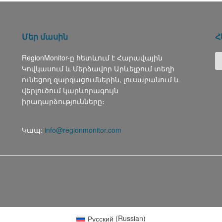
Մեր մասին
Հ
RegionMonitor-ը հետևում է Հարավային
Կովկասում և Մերձավոր Արևելքում տեղի
ունեցող զարգացումներին, լուսաբանում և
վերլուծում կարևորագույն
իրադարձությունները։
Կապ:
info@regionmonitor.com
Русский
(
Russian
)