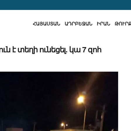
ՀԱՅԱՍՏԱՆ
ԱԴՐԲԵՋԱՆ
ԻՐԱՆ
ԹՈՒՐ
ն է տեղի ունեցել. կա 7 զոհ