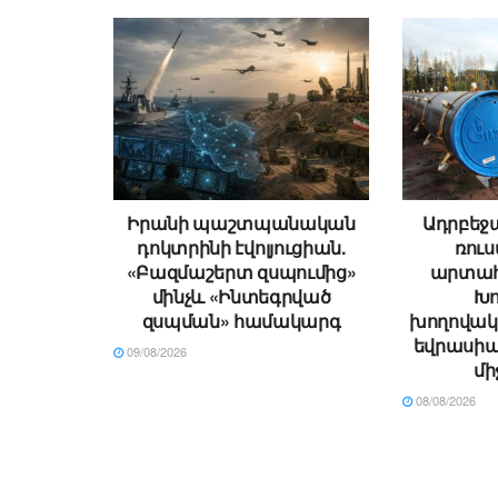
Իրանի պաշտպանական
Ադրբեջ
դոկտրինի էվոլյուցիան.
ռու
«Բազմաշերտ զսպումից»
արտահ
մինչև «Ինտեգրված
Խո
զսպման» համակարգ
խողովակ
եվրասիա
09/08/2026
մի
08/08/2026