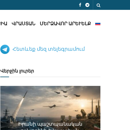
ՔԻԱ
ՎՐԱՍՏԱՆ
ՄԵՐՁԱՎՈՐ ԱՐԵՒԵԼՔ
Հետևեք մեզ տելեգրամում
Վերջին լուրեր
Իրանի պաշտպանական