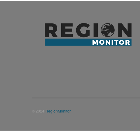
© 2024
RegionMonitor