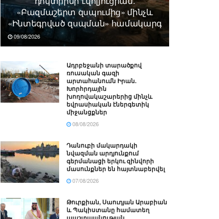
դոկտրինի էվոլյուցիան.
«Բազմաշերտ զսպումից» մինչև
«Ինտեգրված զսպման» համակարգ
09/08/2026
Ադրբեջանի տարածքով
ռուսական գազի
արտահանումն Իրան.
Խորհրդային
խողովակաշարերից մինչև
եվրասիական էներգետիկ
միջանցքներ
08/08/2026
Դանուբի մակարդակի
նվազման արդյունքում
գերմանացի երկու զինվորի
մասունքներ են հայտնաբերվել
07/08/2026
Թուրքիան, Սաուդյան Արաբիան
և Պակիստանը համատեղ
պաշտպանության