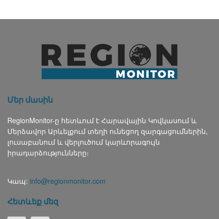
Մեր մասին
RegionMonitor-ը հետևում է Հարավային Կովկասում և
Մերձավոր Արևելքում տեղի ունեցող զարգացումներին,
լուսաբանում և վերլուծում կարևորագույն
իրադարձությունները։
Կապ:
info@regionmonitor.com
Հետևեք մեզ