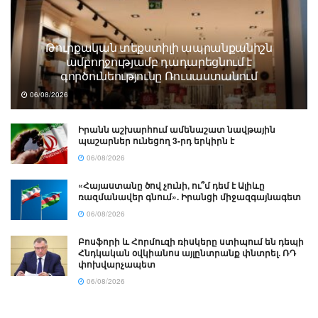
Թուրքական տեքստիլի ապրանքանիշն
ամբողջությամբ դադարեցնում է
գործունեությունը Ռուսաստանում
06/08/2026
Իրանն աշխարհում ամենաշատ նավթային
պաշարներ ունեցող 3-րդ երկիրն է
06/08/2026
«Հայաստանը ծով չունի, ու՞մ դեմ է Ալիևը
ռազմանավեր գնում». Իրանցի միջազգայնագետ
06/08/2026
Բոսֆորի և Հորմուզի ռիսկերը ստիպում են դեպի
Հնդկական օվկիանոս այլընտրանք փնտրել. ՌԴ
փոխվարչապետ
06/08/2026