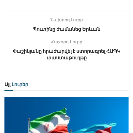
Նախորդ Լուրը
Պուտինը ժամանեց Երևան
Հաջորդ Lուրը
Փաշինյանը հրաժարվել է ստորագրել ՀԱՊԿ
փաստաթուղթը
Այլ
Լուրեր