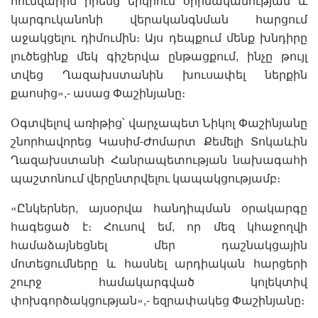
հունվարին իրենց երկրում օրինականության և
կարգուկանոնի վերականգնման հարցում
աջակցելու դիմումին։ Այս դեպքում մենք խնդիրը
լուծեցինք մեկ գիշերվա ընթացքում, ինչը թույլ
տվեց Ղազախստանին խուսափել ներքին
քաոսից»,- ասաց Փաշինյանը։
Օգտվելով առիթից՝ վարչապետ Նիկոլ Փաշինյանը
շնորհավորեց Կասիմ-Ժոմարտ Քեմելի Տոկաևին
Ղազախստանի Հանրապետության նախագահի
պաշտոնում վերընտրվելու կապակցությամբ։
«Ընկերներ, այսօրվա հանդիպման օրակարգը
հագեցած է։ Հուսով եմ, որ մեզ կհաջողվի
համաձայնեցնել մեր դաշնակցային
մոտեցումները և հասնել արդիական հարցերի
շուրջ համակարգված կոլեկտիվ
փոխգործակցության»,- եզրափակեց Փաշինյանը։