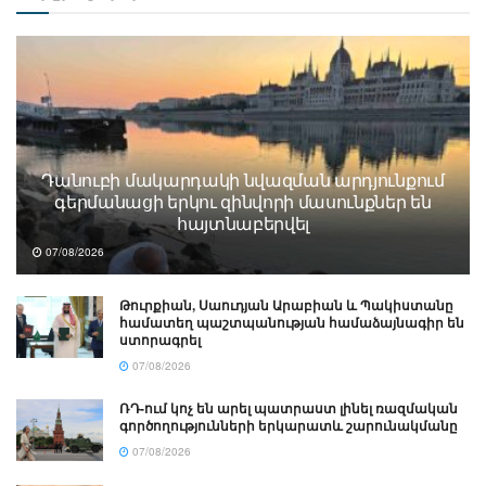
Դանուբի մակարդակի նվազման արդյունքում
գերմանացի երկու զինվորի մասունքներ են
հայտնաբերվել
07/08/2026
Թուրքիան, Սաուդյան Արաբիան և Պակիստանը
համատեղ պաշտպանության համաձայնագիր են
ստորագրել
07/08/2026
ՌԴ-ում կոչ են արել պատրաստ լինել ռազմական
գործողությունների երկարատև շարունակմանը
07/08/2026