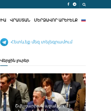
ՔԻԱ
ՎՐԱՍՏԱՆ
ՄԵՐՁԱՎՈՐ ԱՐԵՒԵԼՔ
Հետևեք մեզ տելեգրամում
Վերջին լուրեր
Շվեյցարիան աջակցում է