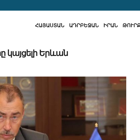
ՀԱՅԱՍՏԱՆ
ԱԴՐԲԵՋԱՆ
ԻՐԱՆ
ԹՈՒՐ
րը կայցելի Երևան