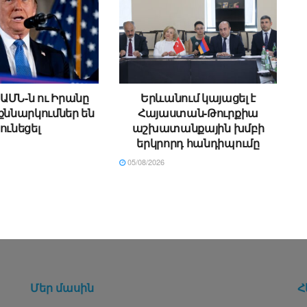
ԱՄՆ-ն ու Իրանը
Երևանում կայացել է
քննարկումներ են
Հայաստան-Թուրքիա
ունեցել
աշխատանքային խմբի
երկրորդ հանդիպումը
05/08/2026
Մեր մասին
Հ