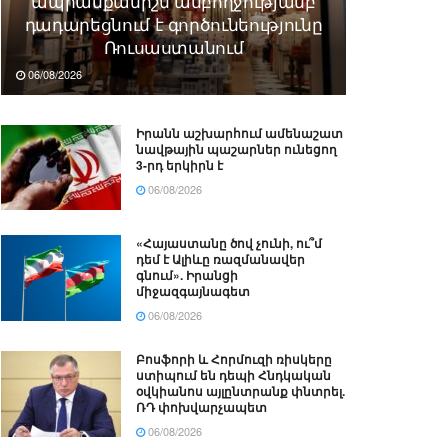
ապրանքանիշն ամբողջությամբ
դադարեցնում է գործունեությունը
Ռուսաստանում
06/08/2026
Իրանն աշխարհում ամենաշատ
նավթային պաշարներ ունեցող
3-րդ երկիրն է
06/08/2026
«Հայաստանը ծով չունի, ու՞մ
դեմ է Ալիևը ռազմանավեր
գնում». Իրանցի
միջազգայնագետ
06/08/2026
Բոսֆորի և Հորմուզի ռիսկերը
ստիպում են դեպի Հնդկական
օվկիանոս այլընտրանք փնտրել.
ՌԴ փոխվարչապետ
06/08/2026