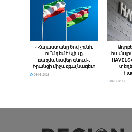
«Հայաստանը ծով չունի,
Ադրբե
ու՞մ դեմ է Ալիևը
համալրվ
ռազմանավեր գնում».
HAVELSA
Իրանցի միջազգայնագետ
տեղ
հա
06/08/2026
06/08/2026