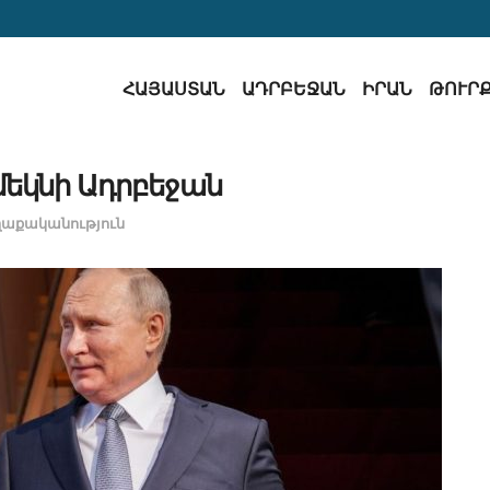
ՀԱՅԱՍՏԱՆ
ԱԴՐԲԵՋԱՆ
ԻՐԱՆ
ԹՈՒՐ
մեկնի Ադրբեջան
աքականություն