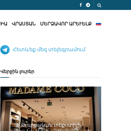
ՔԻԱ
ՎՐԱՍՏԱՆ
ՄԵՐՁԱՎՈՐ ԱՐԵՒԵԼՔ
Հետևեք մեզ տելեգրամում
Վերջին լուրեր
Թուրքական տեքստիլի