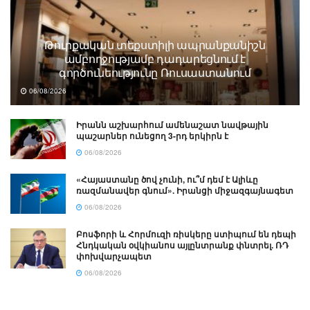
Թուրքական տեքստիլի ապրանքանիշն
ամբողջությամբ դադարեցնում է
գործունեությունը Ռուսաստանում
06/08/2026
Իրանն աշխարհում ամենաշատ նավթային
պաշարներ ունեցող 3-րդ երկիրն է
06/08/2026
«Հայաստանը ծով չունի, ու՞մ դեմ է Ալիևը
ռազմանավեր գնում». Իրանցի միջազգայնագետ
06/08/2026
Բոսֆորի և Հորմուզի ռիսկերը ստիպում են դեպի
Հնդկական օվկիանոս այլընտրանք փնտրել. ՌԴ
փոխվարչապետ
06/08/2026