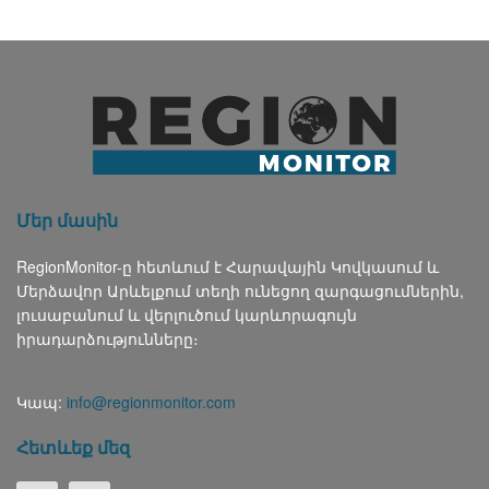
Մեր մասին
RegionMonitor-ը հետևում է Հարավային Կովկասում և
Մերձավոր Արևելքում տեղի ունեցող զարգացումներին,
լուսաբանում և վերլուծում կարևորագույն
իրադարձությունները։
Կապ:
info@regionmonitor.com
Հետևեք մեզ