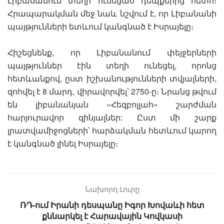
Լիբանանում տեղի ունեցած դեպքերից հետո։
Հրապարակման մեջ նաև նշվում է, որ Լիբանանի
պայթյունների ետևում կանգնած է Իսրայելը։
Հիշեցնենք, որ Լիբանանում փեյջերների
պայթյուններ էին տեղի ունեցել, որոնց
հետևանքով, ըստ իշխանությունների տվյալների,
զոհվել է 8 մարդ, վիրավորվել՝ 2750-ը։ Նրանց թվում
են լիբանանյան «Հեզբոլլահ» շարժման
հարյուրավոր զինյալներ: Ըստ մի շարք
լրատվամիջոցների՝ հարձակման հետևում կարող
է կանգնած լինել Իսրայելը։
Նախորդ Լուրը
ՌԴ-ում Իրանի դեսպանը Իգոր Խովաևի հետ
քննարկել է Հարավային Կովկասի