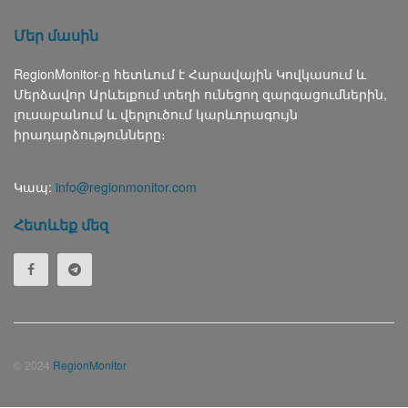
Մեր մասին
RegionMonitor-ը հետևում է Հարավային Կովկասում և
Մերձավոր Արևելքում տեղի ունեցող զարգացումներին,
լուսաբանում և վերլուծում կարևորագույն
իրադարձությունները։
Կապ:
info@regionmonitor.com
Հետևեք մեզ
© 2024
RegionMonitor