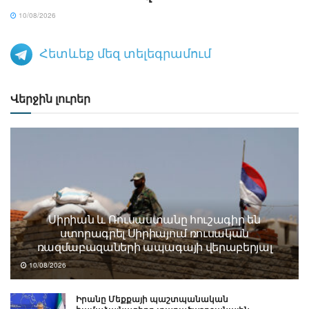
10/08/2026
Հետևեք մեզ տելեգրամում
Վերջին լուրեր
Սիրիան և Ռուսաստանը հուշագիր են
ստորագրել Սիրիայում ռուսական
ռազմաբազաների ապագայի վերաբերյալ
10/08/2026
Իրանը Մեքքայի պաշտպանական