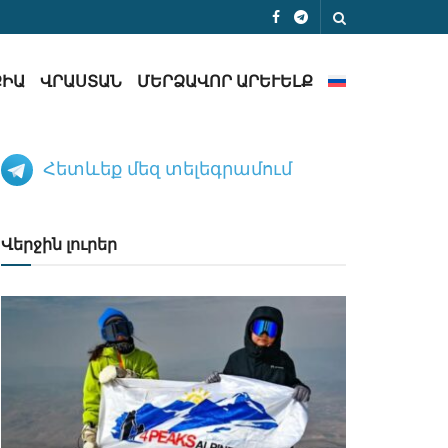
ՔԻԱ
ՎՐԱՍՏԱՆ
ՄԵՐՁԱՎՈՐ ԱՐԵՒԵԼՔ
Հետևեք մեզ տելեգրամում
Վերջին լուրեր