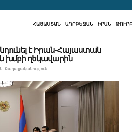
ՀԱՅԱՍՏԱՆ
ԱԴՐԲԵՋԱՆ
ԻՐԱՆ
ԹՈՒՐ
նդունել է Իրան-Հայաստան
 խմբի ղեկավարին
ն
,
Քաղաքականություն