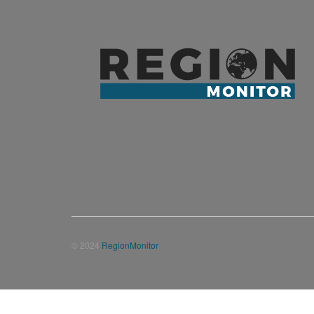
© 2024
RegionMonitor