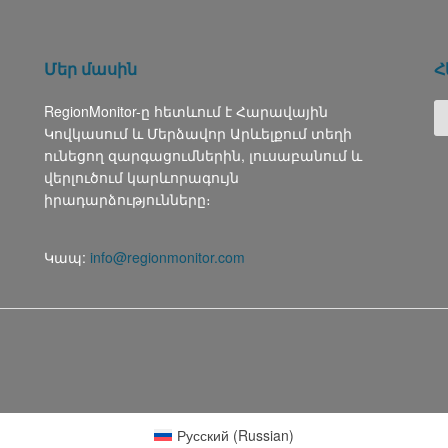
Մեր մասին
Հ
RegionMonitor-ը հետևում է Հարավային
Կովկասում և Մերձավոր Արևելքում տեղի
ունեցող զարգացումներին, լուսաբանում և
վերլուծում կարևորագույն
իրադարձությունները։
Կապ:
info@regionmonitor.com
Русский
(
Russian
)