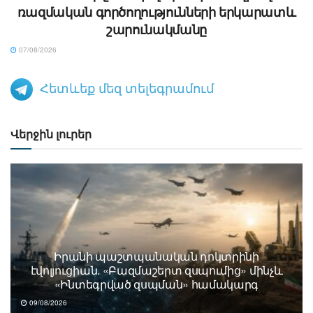
ռազմական գործողությունների երկարատև
շարունակմանը
07/08/2026
Հետևեք մեզ տելեգրամում
Վերջին լուրեր
Իրանի պաշտպանական դոկտրինի
էվոլյուցիան. «Բազմաշերտ զսպումից» մինչև
«Ինտեգրված զսպման» համակարգ
09/08/2026