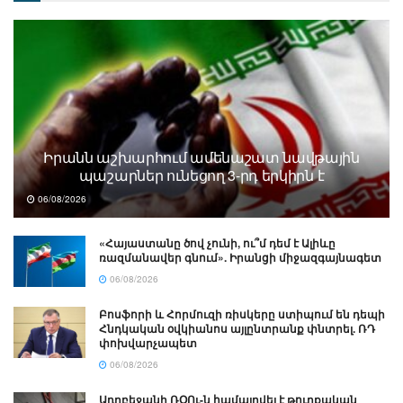
Իրանն աշխարհում ամենաշատ նավթային
պաշարներ ունեցող 3-րդ երկիրն է
06/08/2026
«Հայաստանը ծով չունի, ու՞մ դեմ է Ալիևը
ռազմանավեր գնում». Իրանցի միջազգայնագետ
06/08/2026
Բոսֆորի և Հորմուզի ռիսկերը ստիպում են դեպի
Հնդկական օվկիանոս այլընտրանք փնտրել. ՌԴ
փոխվարչապետ
06/08/2026
Ադրբեջանի ՌՕՈւ-ն համալրվել է թուրքական