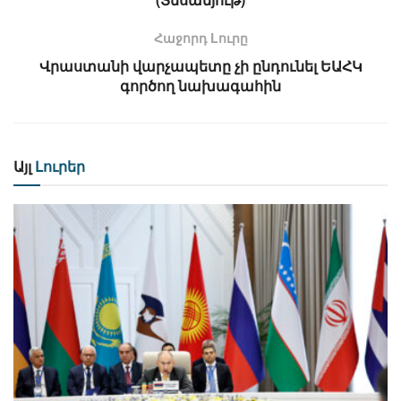
Հաջորդ Lուրը
Վրաստանի վարչապետը չի ընդունել ԵԱՀԿ
գործող նախագահին
Այլ
Լուրեր