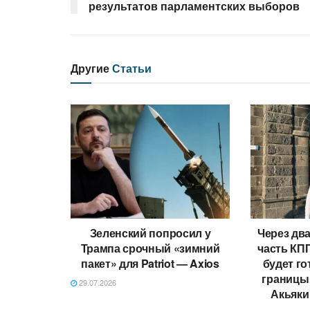
результатов парламентских выборов
Другие
Статьи
Зеленский попросил у
Через два
Трампа срочный «зимний
часть КП
пакет» для Patriot — Axios
будет го
границы
29.07.2026
Акьяки