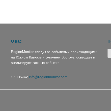
О нас
П
RegionMonitor следит за событиями происходящими
на Южном Кавказе и Ближнем Востоке, освещает и
анализирует важные события.
Эл. Почта:
info@regionmonitor.com