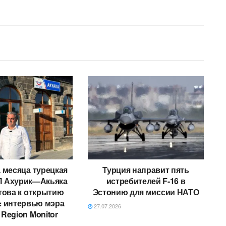
 месяца турецкая
Турция направит пять
П Ахурик—Акьяка
истребителей F-16 в
това к открытию
Эстонию для миссии НАТО
։ интервью мэра
27.07.2026
 Region Monitor