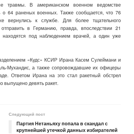
вые травмы. В американском военном ведомстве
ь о 64 раненых военных. Также сообщается, что 76
же вернулись к службе. Для более тщательного
отправить в Германию, правда, впоследствии 21
 находятся под наблюдением врачей, а один уже
азделением «Кудс» КСИР Ирана Касем Сулеймани и
аль-Мухандис, а также сопровождавшие их офицеры
де. Ответом Ирана на это стал ракетный обстрел
ло выпущено девять ракет.
Следующий пост
Партия Нетаньяху попала в скандал с
крупнейшей утечкой данных избирателей