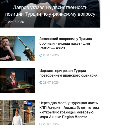
Лавров указал на двойственность
позиции Турции по украинскому вопросу
29.07.2026
Зеленский попросил у Трампа
срочный «зимний пакет» для
Patriot — Axios
29.07.2026
Израиль пригрозил Турции
повторением иранского сценария
29.07.2026
Через два месяца турецкая часть
КПП Ахурик—Акьяка будет готова
к открытию границы։ интервью
мэра Акьяки Region Monitor
28.07.2026