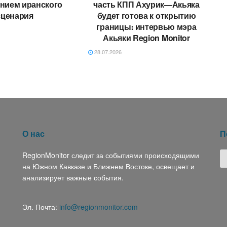
нием иранского
часть КПП Ахурик—Акьяка
сценария
будет готова к открытию
границы։ интервью мэра
Акьяки Region Monitor
28.07.2026
О нас
П
RegionMonitor следит за событиями происходящими
на Южном Кавказе и Ближнем Востоке, освещает и
анализирует важные события.
Эл. Почта:
info@regionmonitor.com