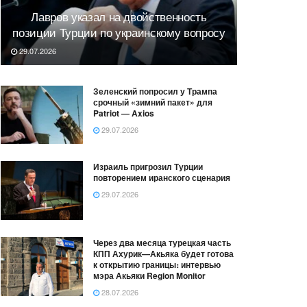
Лавров указал на двойственность
позиции Турции по украинскому вопросу
29.07.2026
Зеленский попросил у Трампа
срочный «зимний пакет» для
Patriot — Axios
29.07.2026
Израиль пригрозил Турции
повторением иранского сценария
29.07.2026
Через два месяца турецкая часть
КПП Ахурик—Акьяка будет готова
к открытию границы։ интервью
мэра Акьяки Region Monitor
28.07.2026