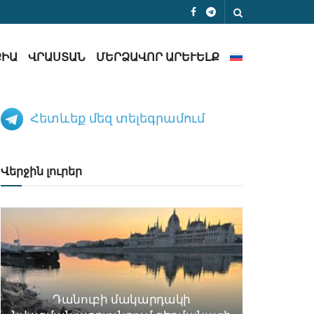
ՔԻԱ
ՎՐԱՍՏԱՆ
ՄԵՐՁԱՎՈՐ ԱՐԵՒԵԼՔ
Հետևեք մեզ տելեգրամում
Վերջին լուրեր
Դանուբի մակարդակի