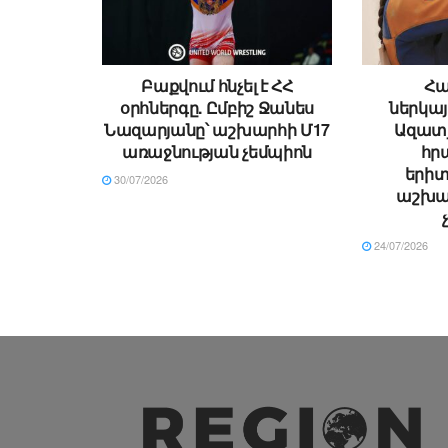
Բաքվում հնչել է ՀՀ
Հա
օրհներգը. Ըմբիշ Ջանես
ներկայ
Նազարյանը՝ աշխարհի Մ17
Ազատյ
առաջնության չեմպիոն
հր
երի
30/07/2026
աշխա
24/07/2026