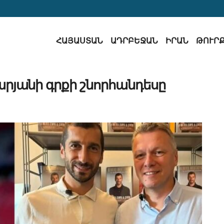
ՀԱՅԱՍՏԱՆ
ԱԴՐԲԵՋԱՆ
ԻՐԱՆ
ԹՈՒՐ
րյանի գրքի շնորհանդեսը