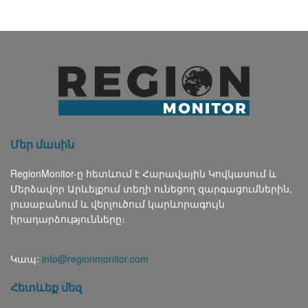
Մեր մասին
RegionMonitor-ը հետևում է Հարավային Կովկասում և
Մերձավոր Արևելքում տեղի ունեցող զարգացումներին,
լուսաբանում և վերլուծում կարևորագույն
իրադարձությունները։
Կապ:
info@regionmonitor.com
Հետևեք մեզ