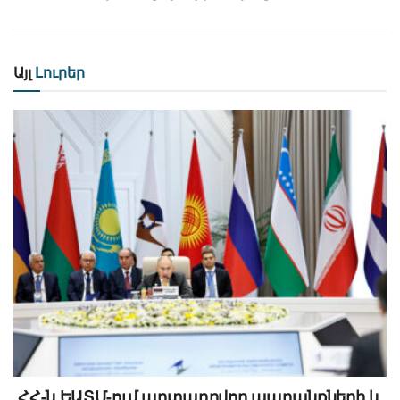
Այլ
Լուրեր
ՀՀ-ն ԵԱՏՄ-ում արտադրվող ապրանքների և