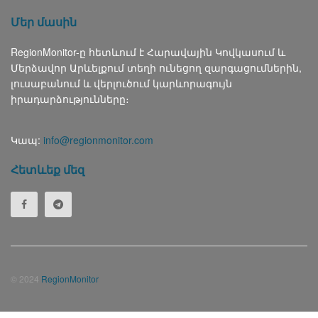
Մեր մասին
RegionMonitor-ը հետևում է Հարավային Կովկասում և
Մերձավոր Արևելքում տեղի ունեցող զարգացումներին,
լուսաբանում և վերլուծում կարևորագույն
իրադարձությունները։
Կապ:
info@regionmonitor.com
Հետևեք մեզ
© 2024
RegionMonitor