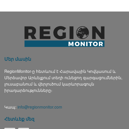
Մեր մասին
RegionMonitor-ը հետևում է Հարավային Կովկասում և
Մերձավոր Արևելքում տեղի ունեցող զարգացումներին,
լուսաբանում և վերլուծում կարևորագույն
իրադարձությունները։
Կապ:
info@regionmonitor.com
Հետևեք մեզ