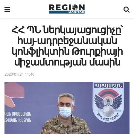
ՀՀ ՊՆ ներկայացուցիչը՝
հայ-ադրբեջանական
կոնֆլիկտին Թուրքիայի
միջամտության մասին
2020/07/24 11:40