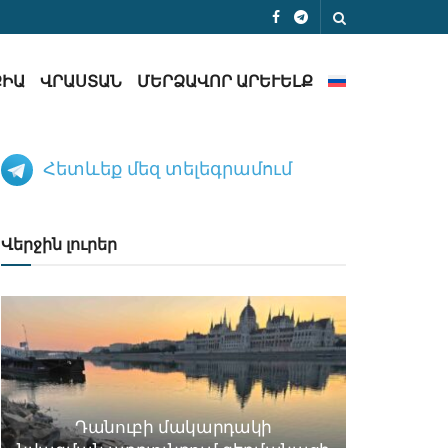
ՔԻԱ
ՎՐԱՍՏԱՆ
ՄԵՐՁԱՎՈՐ ԱՐԵՒԵԼՔ
Հետևեք մեզ տելեգրամում
Վերջին լուրեր
Դանուբի մակարդակի