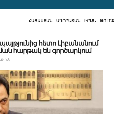
ՀԱՅԱՍՏԱՆ
ԱԴՐԲԵՋԱՆ
ԻՐԱՆ
ԹՈՒՐ
պայթյունից հետո Լիբանանում
ան հարթակ են գործարկում
թյուն