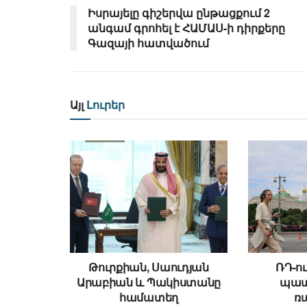
Իսրայելը գիշերվա ընթացքում 2
անգամ գրոհել է ՀԱՄԱՍ-ի դիրքերը
Գազայի հատվածում
Այլ
Լուրեր
Թուրքիան, Սաուդյան
ՌԴ-ու
Արաբիան և Պակիստանը
պատ
համատեղ
ռ