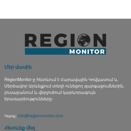
Մեր մասին
RegionMonitor-ը հետևում է Հարավային Կովկասում և
Մերձավոր Արևելքում տեղի ունեցող զարգացումներին,
լուսաբանում և վերլուծում կարևորագույն
իրադարձությունները։
Կապ:
info@regionmonitor.com
Հետևեք մեզ