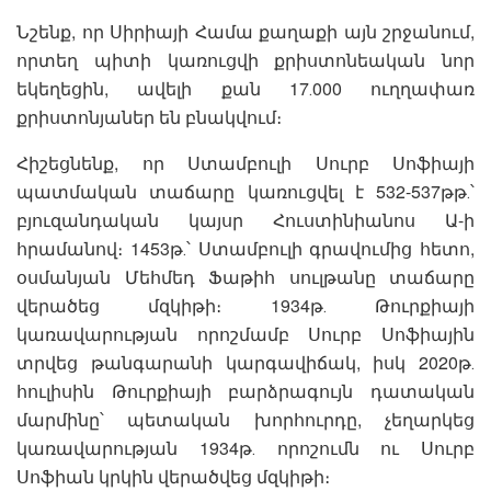
Նշենք, որ Սիրիայի Համա քաղաքի այն շրջանում,
որտեղ պիտի կառուցվի քրիստոնեական նոր
եկեղեցին, ավելի քան 17․000 ուղղափառ
քրիստոնյաներ են բնակվում։
Հիշեցնենք, որ Ստամբուլի Սուրբ Սոֆիայի
պատմական տաճարը կառուցվել է 532-537թթ․՝
բյուզանդական կայսր Հուստինիանոս Ա-ի
հրամանով։ 1453թ․՝ Ստամբուլի գրավումից հետո,
օսմանյան Մեհմեդ Ֆաթիհ սուլթանը տաճարը
վերածեց մզկիթի։ 1934թ․ Թուրքիայի
կառավարության որոշմամբ Սուրբ Սոֆիային
տրվեց թանգարանի կարգավիճակ, իսկ 2020թ․
հուլիսին Թուրքիայի բարձրագույն դատական
մարմինը՝ պետական խորհուրդը, չեղարկեց
կառավարության 1934թ․ որոշումն ու Սուրբ
Սոֆիան կրկին վերածվեց մզկիթի։